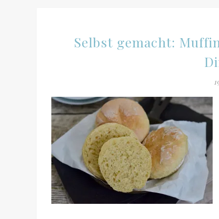
Selbst gemacht: Muffi
Di
1