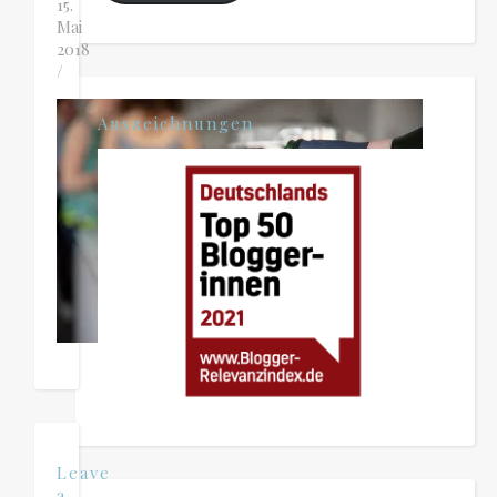
15.
Mai
2018
/
Auszeichnungen
Leave
a