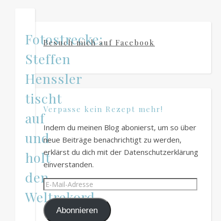
Fotostrecke:
Besuch mich auf Facebook
Steffen
Henssler
tischt
Verpasse kein Rezept mehr!
auf
Indem du meinen Blog abonierst, um so über
und
neue Beiträge benachrichtigt zu werden,
erklärst du dich mit der Datenschutzerklärung
holt
einverstanden.
den
E-
Weltrekord
Mail-
Adresse
Abonnieren