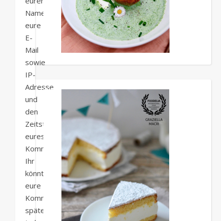
euren
Namen,
eure
E-
Mail
sowie
IP-
Adresse
und
den
Zeitstempel
eures
Kommentars.
Ihr
könnt
eure
Kommentare
später