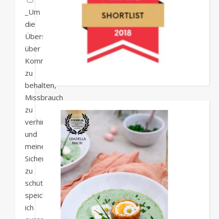
_Um
die
Übersicht
über
Kommentare
zu
behalten,
Missbrauch
zu
verhindern
und
meine
Sicherheit
zu
schützen,
speichere
ich