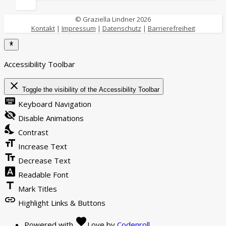
© Graziella Lindner 2026
Kontakt
|
Impressum
|
Datenschutz
|
Barrierefreiheit
Accessibility Toolbar
close
Toggle the visibility of the Accessibility Toolbar
keyboard
Keyboard Navigation
visibility_off
Disable Animations
nights_stay
Contrast
format_size
Increase Text
text_fields
Decrease Text
font_download
Readable Font
title
Mark Titles
link
Highlight Links & Buttons
favorite
Powered with
Love
by
Codenroll