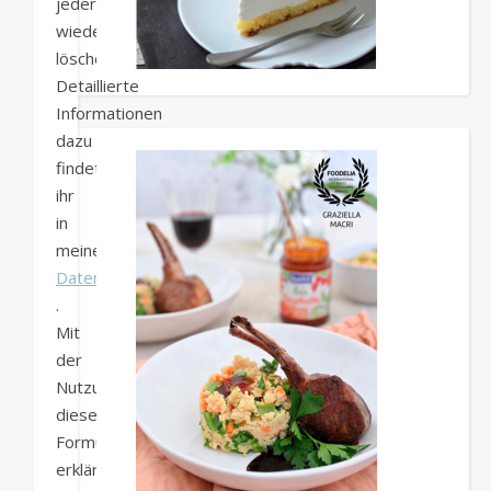
jederzeit
wieder
löschen.
Detaillierte
Informationen
dazu
findet
ihr
in
meiner
Datenschutzerklärung
.
Mit
der
Nutzung
dieses
Formulars
erklärt