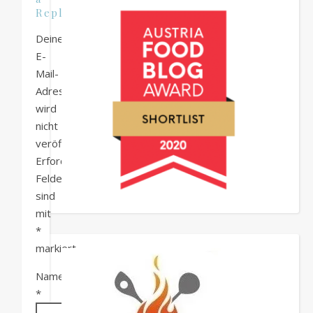
Reply
Deine
E-
Mail-
Adresse
wird
nicht
veröffentlicht.
Erforderliche
Felder
sind
mit
*
markiert
Name
*