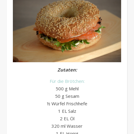
Zutaten:
Für die Brötchen:
500 g Mehl
50 g Sesam
½ Würfel Frischhefe
1 EL Salz
2 EL Öl
320 ml Wasser
1 EL Honig