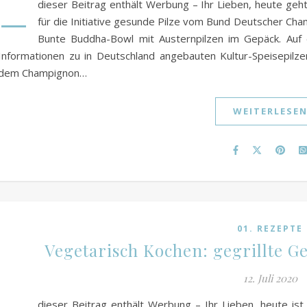
–
dieser Beitrag enthält Werbung – Ihr Lieben, heute geh
für die Initiative gesunde Pilze vom Bund Deutscher Cha
Bunte Buddha-Bowl mit Austernpilzen im Gepäck. Auf d
Informationen zu in Deutschland angebauten Kultur-Speisepilze
dem Champignon…
WEITERLESE
01. REZEPTE
Vegetarisch Kochen: gegrillte 
12. Juli 2020
dieser Beitrag enthält Werbung – Ihr Lieben, heute is